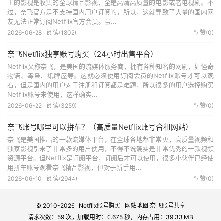
上的影视是收集的全球精品影视，全是高清高质量的电影或者电视剧。不
过，奈飞官方是不支持国内用户订阅的，所以，这就导致了大量的国内网
友无法正常订阅Netflix官方会员。虽...
2026-06-28
阅读(1802)
赞(
0
)

奈飞Netflix独享账号购买（24小时出售平台）
Netflix又称奈飞，是美国的流媒体服务商，拥有各种知名的网剧，如怪奇
物语、毒枭、纸牌屋等。这就必须使用订阅会员的Netflix账号才可以观
看，但是国内的用户对于注册和订阅都是难题，所以很多的用户选择购买
Netflix账号来使用，这样确实...
2026-06-22
阅读(3259)
赞(
0
)

奈飞账号哪里可以拼车？（高质量Netflix账号合租网站）
奈飞是美国推出的一款流媒体平台，在全球各地都非常火，高质量视频和
独家影视引来了非常多的用户使用，不得不说确实是非常优秀的一款视频
资源平台。但Netflix是订阅平台，订阅后才可以使用，很多小伙伴已经使
用拼车账号观看奈飞精品影视，但对于新手用...
2026-06-10
阅读(2944)
赞(
0
)

© 2010-2026
Netflix账号购买
网站地图
奈飞账号共享
请求次数：59 次，加载用时：0.675 秒，内存占用：39.33 MB